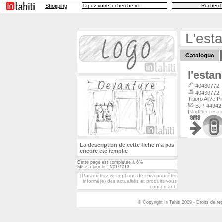
Shopping
L'est
Catalogue
l'esta
40430772
40430772
Titioro All?e P
B.P. 44942
[
Modifier ces 
La description de cette fiche n'a pas
encore été remplie
Cette page est complétée à 6%
Mise à jour le 12/01/2013
Paramètrez vos options de suivi pour être
[
informé(e) des actualités et produits vous
concernant
]
© Copyright In Tahiti 2009 - Droits de r