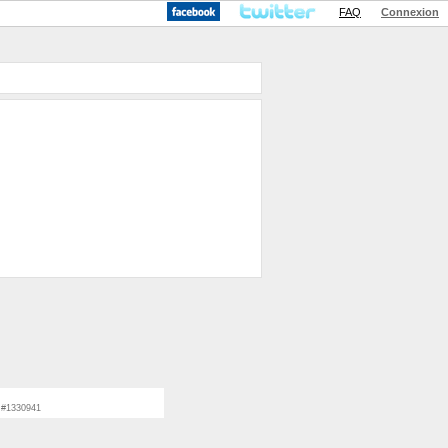
FAQ
Connexion
L #1330941