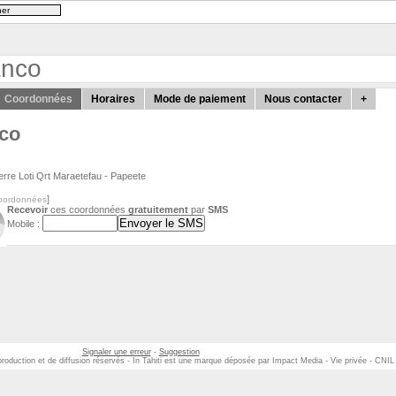
anco
Coordonnées
Horaires
Mode de paiement
Nous contacter
+
nco
ierre Loti Qrt Maraetefau
-
Papeete
]
coordonnées
Recevoir
ces coordonnées
gratuitement
par
SMS
Mobile :
Signaler une erreur
-
Suggestion
eproduction et de diffusion réservés - In Tahiti est une marque déposée par Impact Media - Vie privée - CNI